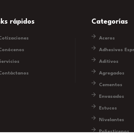
nks rápidos
Categorías
Cotizaciones
Aceros
Conócenos
Adhesivos Esp
Servicios
Aditivos
Contáctanos
Agregados
Cementos
Envasados
Estucos
Nivelantes
Poliestirenos