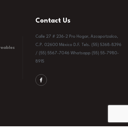
Contact Us
Calle 27 # 236-2 Pro Hogar, Azcapotzalco,
C.P. 02600 México D.F. Tels. (55) 5368-8396
reables
/ (55) 5567-7046 Whatsapp (55) 55-7980-
8915