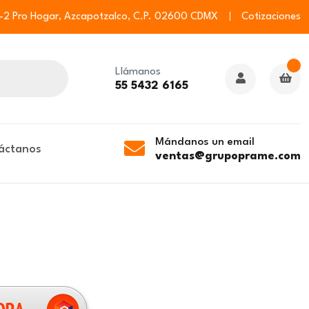
6-2 Pro Hogar, Azcapotzalco, C.P. 02600 CDMX
Cotizaciones
Llámanos
55 5432 6165
Mándanos un email
áctanos
ventas@grupoprame.com