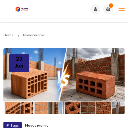
Home
Novaceramic
23
Jun
# Tags
Novaceramic