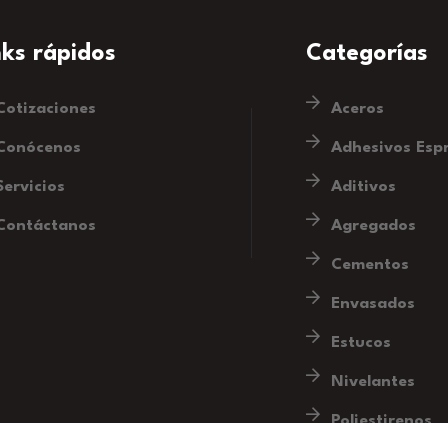
nks rápidos
Categorías
Cotizaciones
Aceros
Conócenos
Adhesivos Esp
Servicios
Aditivos
Contáctanos
Agregados
Cementos
Envasados
Estucos
Nivelantes
Poliestirenos