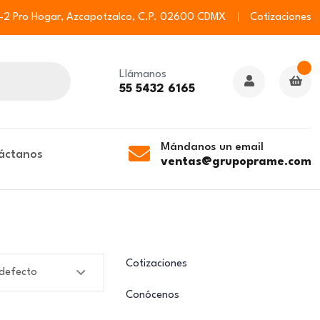
6-2 Pro Hogar, Azcapotzalco, C.P. 02600 CDMX
Cotizaciones
Llámanos
55 5432 6165
Mándanos un email
áctanos
ventas@grupoprame.com
Cotizaciones
Conócenos