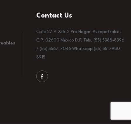
Contact Us
Calle 27 # 236-2 Pro Hogar, Azcapotzalco,
C.P. 02600 México D.F. Tels. (55) 5368-8396
reables
/ (55) 5567-7046 Whatsapp (55) 55-7980-
8915