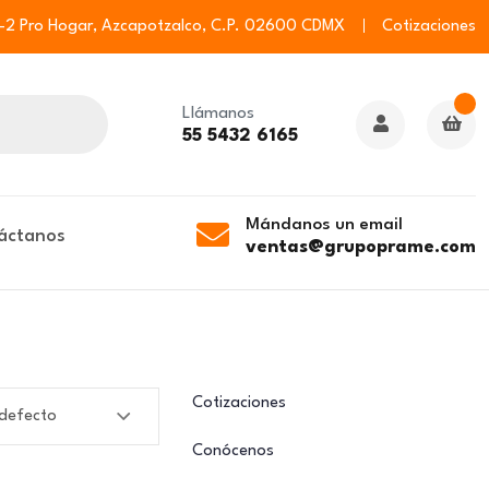
6-2 Pro Hogar, Azcapotzalco, C.P. 02600 CDMX
Cotizaciones
Llámanos
55 5432 6165
Mándanos un email
áctanos
ventas@grupoprame.com
Cotizaciones
Conócenos