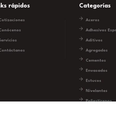
nks rápidos
Categorías
Cotizaciones
Aceros
Conócenos
Adhesivos Esp
Servicios
Aditivos
Contáctanos
Agregados
Cementos
Envasados
Estucos
Nivelantes
Poliestirenos
Silleta