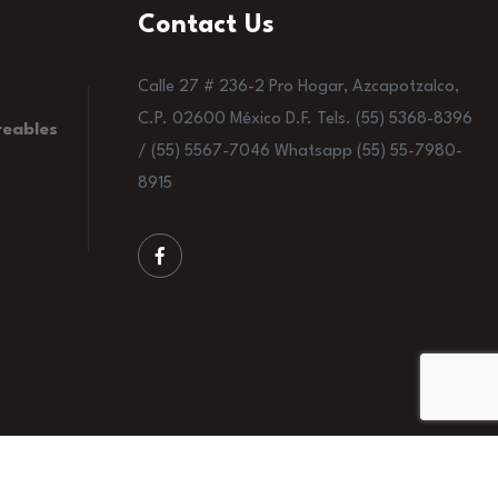
Contact Us
Calle 27 # 236-2 Pro Hogar, Azcapotzalco,
C.P. 02600 México D.F. Tels. (55) 5368-8396
reables
/ (55) 5567-7046 Whatsapp (55) 55-7980-
8915