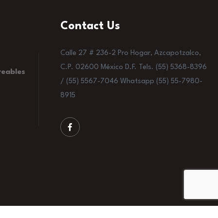
Contact Us
Calle 27 # 236-2 Pro Hogar, Azcapotzalco,
C.P. 02600 México D.F. Tels. (55) 5368-8396
reables
/ (55) 5567-7046 Whatsapp (55) 55-7980-
8915