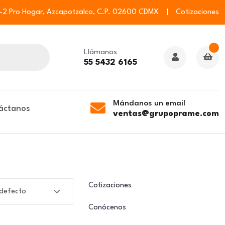
6-2 Pro Hogar, Azcapotzalco, C.P. 02600 CDMX
Cotizaciones
Llámanos
55 5432 6165
Mándanos un email
áctanos
ventas@grupoprame.com
Cotizaciones
Conócenos