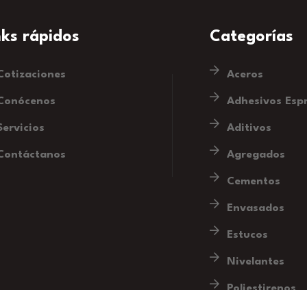
nks rápidos
Categorías
Cotizaciones
Aceros
Conócenos
Adhesivos Esp
Servicios
Aditivos
Contáctanos
Agregados
Cementos
Envasados
Estucos
Nivelantes
Poliestirenos