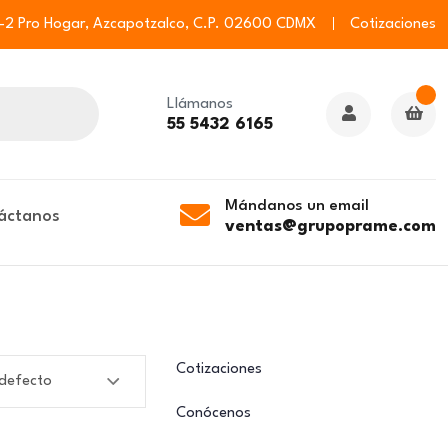
6-2 Pro Hogar, Azcapotzalco, C.P. 02600 CDMX
Cotizaciones
Llámanos
55 5432 6165
Mándanos un email
áctanos
ventas@grupoprame.com
Cotizaciones
Conócenos